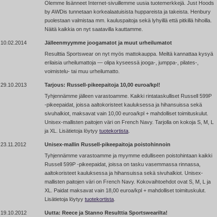
Olemme lisänneet Internet-sivuillemme uusia tuotemerkkejä. Just Hoods
by AWDis tunnetaan korkealaatuisista huppareista ja takeista. Henbury
puolestaan valmistaa mm. kauluspaitoja sekä lyhyillä että pitkillä hihoilla.
Näitä kaikkia on nyt saatavilla kauttamme.
10.02.2014
Jälleenmyymme joogamatot ja muut urheilumatot
Resulttia Sportswear on nyt myös mattokauppa. Meiltä kannattaa kysyä
erilaisia urheilumattoja — olipa kyseessä jooga-, jumppa-, pilates-,
voimistelu- tai muu urheilumatto.
29.10.2013
Tarjous: Russell-pikeepaitoja 10,00 euroa/kpl!
Tyhjennämme jälleen varastoamme. Kaikki rintataskulliset Russell 599P
-pikeepaidat,
joissa aaltokoristeet kauluksessa ja hihansuissa sekä
sivuhalkiot, maksavat vain 10,00 euroa/kpl + mahdolliset toimituskulut.
Unisex-mallisten paitojen väri on French Navy. Tarjolla on kokoja S, M, L
ja XL. Lisätietoja löytyy
tuotekortista
.
23.11.2012
Unisex-mallin Russell-pikeepaitoja poistohinnoin
Tyhjennämme varastoamme ja myymme edulliseen poistohintaan kaikki
Russell 599P
-pikeepaidat,
joissa on tasku vasemmassa rinnassa,
aaltokoristeet kauluksessa ja hihansuissa sekä sivuhalkiot. Unisex-
mallisten paitojen väri on French Navy. Kokovaihtoehdot ovat S, M, L ja
XL. Paidat maksavat vain 18,00 euroa/kpl + mahdolliset toimituskulut.
Lisätietoja löytyy
tuotekortista
.
19.10.2012
Uutta: Reece ja Stanno Resulttia Sportswearilta!