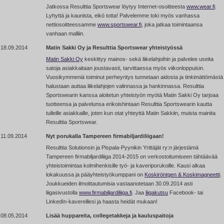
Jatkossa Resulttia Sportswear löytyy Internet-osoitteesta
www.wear.fi
.
Lyhyttä ja kaunista, eikö totta! Palvelemme toki myös vanhassa
nettiosoitteessamme
www.sportswear.fi
, joka jatkaa toimintaansa
vanhaan malliin.
18.09.2014
Matin Sakki Oy ja Resulttia Sportswear yhteistyössä
Matin Sakki Oy
keskittyy mainos- sekä liikelahjoihin ja palvelee useita
satoja asiakkaitaan joustavasti, tarvittaessa myös viikonloppuisin.
Vuosikymmeniä toiminut perheyritys tunnetaan aidosta ja tinkimättömästä
halustaan auttaa liikelahjojen valinnassa ja hankinnassa. Resulttia
Sportswearin kanssa aloitetun yhteistyön myötä Matin Sakki Oy tarjoaa
tuotteensa ja palvelunsa erikoishintaan Resulttia Sportswearin kautta
tulleille asiakkaille, joten kun otat yhteyttä Matin Sakkiin, muista mainita
Resulttia Sportswear.
11.09.2014
Nyt porukalla Tampereen firmabiljardiliigaan!
Resulttia Solutionsin ja Pispala-Pyynikin Yrittäjät ry:n järjestämä
Tampereen firmabiljardiliiga 2014-2015 on verkostoitumiseen tähtäävää
yhteistoimintaa kolmihenkisille työ- ja kaveriporukoille. Kausi alkaa
lokakuussa ja pääyhteistyökumppani on
Koskiröntgen & Koskimagneetti
.
Joukkueiden ilmoittautumisia vastaanotetaan 30.09.2014 asti
liigasivustolla
www.firmabiljardiliiga.fi
. Jaa
liigakutsu
Facebook- tai
LinkedIn-kavereillesi ja haasta heidät mukaan!
08.05.2014
Lisää huppareita, collegetakkeja ja kauluspaitoja