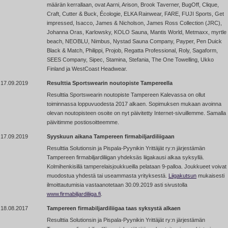
määrän kerrallaan, ovat Aarni, Arison, Brook Taverner, BugOff, Clique,
Craft, Cutter & Buck, Écologie, ELKA Rainwear, FARE, FUJI Sports, Get
impressed, Isacco, James & Nicholson, James Ross Collection (JRC),
Johanna Oras, Karlowsky, KOLO Sauna, Mantis World, Metmaxx, myrtle
beach, NEOBLU, Nimbus, Nystad Sauna Company, Payper, Pen Duick
Black & Match, Philippi, Projob, Regatta Professional, Roly, Sagaform,
SEES Company, Sipec, Stamina, Stefania, The One Towelling, Ukko
Finland ja WestCoast Headwear.
17.09.2019
Resulttia Sportswearin noutopiste Tampereella
Resulttia Sportswearin noutopiste Tampereen Kalevassa on ollut
toiminnassa loppuvuodesta 2017 alkaen. Sopimuksen mukaan avoinna
olevan noutopisteen osoite on nyt päivitetty Internet-sivuillemme. Samalla
päivitimme postiosoitteemme.
17.09.2019
Syyskuun aikana Tampereen firmabiljardiliigaan
Resulttia Solutionsin ja Pispala-Pyynikin Yrittäjät ry:n järjestämän
Tampereen firmabiljardiliigan yhdeksäs liigakausi alkaa syksyllä.
Kolmihenkisillä tamperelaisjoukkueilla pelataan 9-palloa. Joukkueet voivat
muodostua yhdestä tai useammasta yrityksestä.
Liigakutsun
mukaisesti
ilmoittautumisia vastaanotetaan 30.09.2019 asti sivustolla
www.firmabiljardiliiga.fi
.
18.08.2017
Tampereen firmabiljardiliigaa taas syksystä alkaen
Resulttia Solutionsin ja Pispala-Pyynikin Yrittäjät ry:n järjestämän