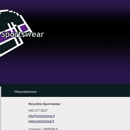
Yhteystietomme
Resulttia Sportswear
045 277 8527
info@sportswear.fi
www.sportswear.fi
Y-tunnus: 1468509-8