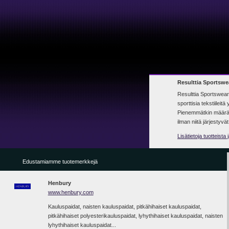
Resulttia Sportswear
Resulttia Sportswear o
sporttisia tekstiileitä 
Pienemmätkin määrät o
ilman niitä järjestyvät
Lisätietoja tuotteista
Edustamiamme tuotemerkkejä
Henbury
www.henbury.com
Kauluspaidat, naisten kauluspaidat, pitkähihaiset kauluspaidat,
pitkähihaiset polyesterikauluspaidat, lyhythihaiset kauluspaidat, naisten
lyhythihaiset kauluspaidat...