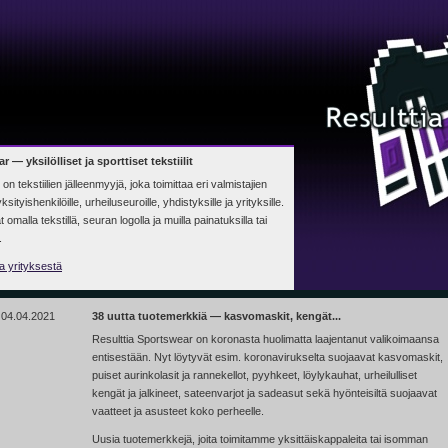
 — yksilölliset ja sporttiset tekstiilit
n tekstiilien jälleenmyyjä, joka toimittaa eri valmistajien
yksityishenkilöille, urheiluseuroille, yhdistyksille ja yrityksille.
malla tekstillä, seuran logolla ja muilla painatuksilla tai
.
 ja yrityksestä
04.04.2021
38 uutta tuotemerkkiä — kasvomaskit, kengät...
Resulttia Sportswear on koronasta huolimatta laajentanut valikoimaansa
entisestään. Nyt löytyvät esim. koronavirukselta suojaavat kasvomaskit,
puiset aurinkolasit ja rannekellot, pyyhkeet, löylykauhat, urheilulliset
kengät ja jalkineet, sateenvarjot ja sadeasut sekä hyönteisiltä suojaavat
vaatteet ja asusteet koko perheelle.
Uusia tuotemerkkejä, joita toimitamme yksittäiskappaleita tai isomman