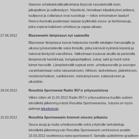
Stannon urheilutekstiilivalikoimista löytyvät seuratekstiilit esim.
jalkapalloon ja salibandyyn. Näyttävät, hinnaltaan kilpailukyiset peliasut,
tuulipuvut ja collariasut ovat suosittuja — kiitos erinomaisen laadun!
Reece Australia puolestaan tarjoaa tyylikkäitä seura- ja fashionasuja,
jotka sopivat kaikkeen urheiluun ja vapaa-aikaan.
27.06.2012
Blazewearin lämpöasut nyt saatavilla
Blazewear-lämpöasut tuovat helpotusta monille talvilajien harrastajille ja
ulkona työskenteleville sekä ihmisille, jotka kärsivät kylmistä käsistä ja
hakevat lievitystä vaivoihinsa. Valikoimaan kuuluvat akuilla tai paristoilla
lämpenevät hansikkaat, kengänpohjalliset, sukat, takit ja huivit sekä
loimet hevosille. Lämpötekstiilit sopivat esim. urheiluseuroille ja seurojen
varainhakintaan sekä ratsastukseen, hiihtoon, lasketteluun, jääkiekkoon,
moottoriurheiluun, vaellukseen, metsästykseen, kalastukseen ja
ulkotöihin.
18.04.2012
Resulttia Sportswear Radio 957:n yritysuutisissa
Viikko sitten eli 11.04.2012 Radio 957:n yritysuutisissa kuultiin uutinen
tekstiileitä jälleenmyyvästä Resulttia Sportswearista. Jutusta on myös
pidempi
tekstiversio
.
15.03.2012
Resulttia Sportswearin Internet-sivusto julkaistu
Seura-asuja ja muita urheiluseuroille sekä yrityksille tarkoitettuja
tekstiileitä jälleenmyyvän Resulttia Sportswearin verkkosivut avattiin
15.03.2012 osoitteessa www.sportswear.fi. Samalla uudistimme graafisen