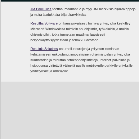
JM Pool Cues
teettää, maahantuo ja myy JM-merkkisiä biljardikeppejä
ja muita laadukkaita biljarditarvikkeita.
Resulttia Software
on kansainvälisesti toimiva yritys, joka keskittyy
Microsoft Windowsissa toimiviin apuohjelmiin, työkaluihin ja muihin
ohjelmistoihin, jotka tunnetaan maailmanlaajuisesti
helppokäyttöisyydestään ja tehokkuudestaan.
Resulttia Solutions
on urheiluseurojen ja yritysten toiminnan
kehittämiseen erikoistunut innovatiivinen ohjelmistoalan yritys, joka
suunnittelee ja toteuttaa tietokoneohjelmistoja, Internet-palveluita ja
huippuunsa viritettyjä välineitä uusille metriluvuille pyrkiville yrityksille,
yhdistyksille ja urheilijoille.