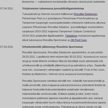
ilmeemme — vaihdoimme kertaheitolla vihreistä värisävyistä violetteihin.
07.04.2011
Yrityksemme tukemassa junnubilisliigatoimintaa
Tulospalvelut ja Internet-sivustot hallitsevan
Resulttia Solutionsin
,
Pirkanmaan Pool ry:n juniorijaosto Pirkanmaan Pool Academyn ja
Tampereen kaupungin nuorisopalveluiden yhteistyön tuloksena alkunsa
saaneen Pirkanmaan Resulttia Solutions
-junnubilisliigan
ensimmäinen
sarjakausi 2010-2011 huipentui Tampereen Galaxie Centerissä
03.04.2011 pelattuihin liigafinaaleihin.
Tiedotteen
mukaisesti tapahtumaa
olivat tukemassa Resulttia Sportswear ja
JM Pool Cues
.
07.04.2011
Urheilutekstiilit jälleenmyy Resulttia Sportswear
Resulttia Sportswear, Resulttia Solutionsin aputoiminimi, on perustettu
28.03.2011. Lopullisesti nimi rekisteröityi 30.03.2011. Kyseessä on seura-
asuja ja muita lähinnä urheiluun liittyviä tekstiilejä myös pienempiä eriä
urheiluseuroille ja urheilijoille jälleenmyyvä ja painattava yritys. Saatavilla
ovat mm. seuraavien valmistajien vaatteet ja tekstiilit: Fruit of the Loom,
Kariban ja Matterhorn. Internet-sivut avautuvat tuonnempana.
Resulttia Sportswear toimittaa tekstiilit mm. erilaisille harrasteryhmille ja
muille porukoille, jotka kaipaavat pukeutumiseensa yhtenäistä ilmettä tai
haluavat houkutella lisää potentiaalisia asiakkaita vierailemaan
mainostettavilla verkkosivuilla. Erilaiset paidat ja takit, kuten myös
monenlaiset päähineet pipoista huiveihin ja lippalakkeihin asti, toimivat
kaupungin vilinässäkin hyvin näkyvänä ja kustannustehokkaana tapana
esiintuoda omaa verkkopalvelua. Painatuksia ja niissä värejä voi olla