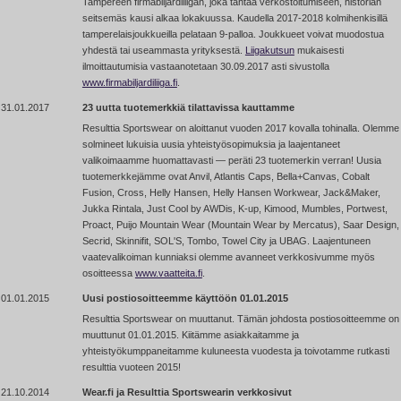
Tampereen firmabiljardiliigan, joka tähtää verkostoitumiseen, historian
seitsemäs kausi alkaa lokakuussa. Kaudella 2017-2018 kolmihenkisillä
tamperelaisjoukkueilla pelataan 9-palloa. Joukkueet voivat muodostua
yhdestä tai useammasta yrityksestä.
Liigakutsun
mukaisesti
ilmoittautumisia vastaanotetaan 30.09.2017 asti sivustolla
www.firmabiljardiliiga.fi
.
31.01.2017
23 uutta tuotemerkkiä tilattavissa kauttamme
Resulttia Sportswear on aloittanut vuoden 2017 kovalla tohinalla. Olemme
solmineet lukuisia uusia yhteistyösopimuksia ja laajentaneet
valikoimaamme huomattavasti — peräti 23 tuotemerkin verran! Uusia
tuotemerkkejämme ovat Anvil, Atlantis Caps, Bella+Canvas, Cobalt
Fusion, Cross, Helly Hansen, Helly Hansen Workwear, Jack&Maker,
Jukka Rintala, Just Cool by AWDis, K-up, Kimood, Mumbles, Portwest,
Proact, Puijo Mountain Wear (Mountain Wear by Mercatus), Saar Design,
Secrid, Skinnifit, SOL'S, Tombo, Towel City ja UBAG. Laajentuneen
vaatevalikoiman kunniaksi olemme avanneet verkkosivumme myös
osoitteessa
www.vaatteita.fi
.
01.01.2015
Uusi postiosoitteemme käyttöön 01.01.2015
Resulttia Sportswear on muuttanut. Tämän johdosta postiosoitteemme on
muuttunut 01.01.2015. Kiitämme asiakkaitamme ja
yhteistyökumppaneitamme kuluneesta vuodesta ja toivotamme rutkasti
resulttia vuoteen 2015!
21.10.2014
Wear.fi ja Resulttia Sportswearin verkkosivut