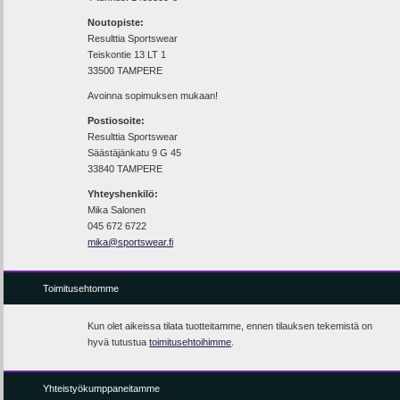
Noutopiste:
Resulttia Sportswear
Teiskontie 13 LT 1
33500 TAMPERE
Avoinna sopimuksen mukaan!
Postiosoite:
Resulttia Sportswear
Säästäjänkatu 9 G 45
33840 TAMPERE
Yhteyshenkilö:
Mika Salonen
045 672 6722
mika@sportswear.fi
Toimitusehtomme
Kun olet aikeissa tilata tuotteitamme, ennen tilauksen tekemistä on
hyvä tutustua
toimitusehtoihimme
.
Yhteistyökumppaneitamme