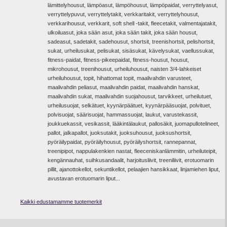
lämittelyhousut, lämpöasut, lämpöhousut, lämpöpaidat, verryttelyasut,
verryttelypuvut, verryttelytakit, verkkaritakit, verryttelyhousut,
verkkarihousut, verkkarit, soft shell
-takit,
fleecetakit, valmentajatakit,
ulkoiluasut, joka sään asut, joka sään takit, joka sään housut,
sadeasut, sadetakit, sadehousut, shortsit, treenishortsit, pelishortsit,
sukat, urheilusukat, pelisukat, sisäsukat, kävelysukat, vaellussukat,
fitness-paidat, fitness-pikeepaidat, fitness-housut, housut,
mikrohousut, treenihousut, urheiluhousut, naisten 3/4-lahkeiset
urheiluhousut, topit, hihattomat topit, maalivahdin varusteet,
maalivahdin peliasut, maalivahdin paidat, maalivahdin hanskat,
maalivahdin sukat, maalivahdin suojahousut, tarvikkeet, urheilutuet,
urheilusuojat, selkätuet, kyynärpäätuet, kyynärpääsuojat, polvituet,
polvisuojat, säärisuojat, hammassuojat, laukut, varustekassit,
joukkuekassit, vesikassit, lääkintälaukut, pallosäkit, juomapullotelineet,
pallot, jalkapallot, juoksutakit, juoksuhousut, juoksushortsit,
pyöräilypaidat, pyöräilyhousut, pyöräilyshortsit, rannepannat,
treenipipot, nappulakenkien nastat, fleeceniskanlämmitin, urheiluteipit,
kengännauhat, suihkusandaalit, harjoitusliivit, treeniliivit, erotuomarin
pillit, ajanottokellot, sekuntikellot, pelaajien hansikkaat, linjamiehen liput,
avustavan erotuomarin liput...
Kaikki edustamamme tuotemerkit