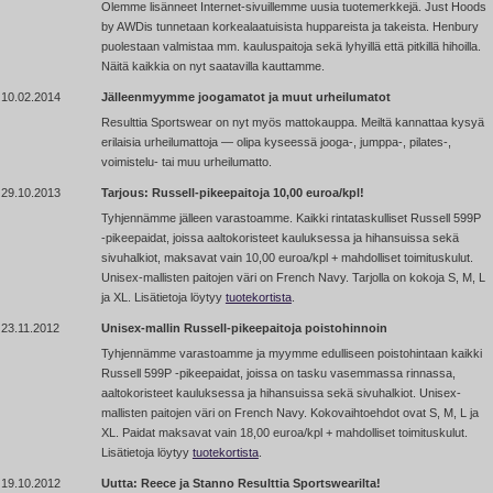
Olemme lisänneet Internet-sivuillemme uusia tuotemerkkejä. Just Hoods
by AWDis tunnetaan korkealaatuisista huppareista ja takeista. Henbury
puolestaan valmistaa mm. kauluspaitoja sekä lyhyillä että pitkillä hihoilla.
Näitä kaikkia on nyt saatavilla kauttamme.
10.02.2014
Jälleenmyymme joogamatot ja muut urheilumatot
Resulttia Sportswear on nyt myös mattokauppa. Meiltä kannattaa kysyä
erilaisia urheilumattoja — olipa kyseessä jooga-, jumppa-, pilates-,
voimistelu- tai muu urheilumatto.
29.10.2013
Tarjous: Russell-pikeepaitoja 10,00 euroa/kpl!
Tyhjennämme jälleen varastoamme. Kaikki rintataskulliset Russell 599P
-pikeepaidat,
joissa aaltokoristeet kauluksessa ja hihansuissa sekä
sivuhalkiot, maksavat vain 10,00 euroa/kpl + mahdolliset toimituskulut.
Unisex-mallisten paitojen väri on French Navy. Tarjolla on kokoja S, M, L
ja XL. Lisätietoja löytyy
tuotekortista
.
23.11.2012
Unisex-mallin Russell-pikeepaitoja poistohinnoin
Tyhjennämme varastoamme ja myymme edulliseen poistohintaan kaikki
Russell 599P
-pikeepaidat,
joissa on tasku vasemmassa rinnassa,
aaltokoristeet kauluksessa ja hihansuissa sekä sivuhalkiot. Unisex-
mallisten paitojen väri on French Navy. Kokovaihtoehdot ovat S, M, L ja
XL. Paidat maksavat vain 18,00 euroa/kpl + mahdolliset toimituskulut.
Lisätietoja löytyy
tuotekortista
.
19.10.2012
Uutta: Reece ja Stanno Resulttia Sportswearilta!