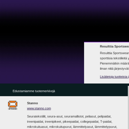
Resulttia Sportswear
Resulttia Sportswear o
sporttisia tekstiileitä 
Pienemmätkin määrät o
ilman niitä järjestyvät
Lisätietoja tuotteista
Edustamiamme tuotemerkkejä
Stanno
www.stanno.com
Seuratekstiilit, seura-asut, seuramallistot, peliasut, pelipaidat,
treenipaidat, treenipikeet, pikeepaidat, collegepaidat, T-paidat,
mikrokuituasut, mikrokuitupuvut, lämmittelyasut, lämmittelypuvut,