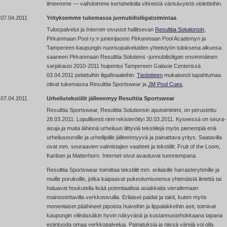
ilmeemme — vaihdoimme kertaheitolla vihreistä värisävyistä violetteihin.
07.04.2011
Yrityksemme tukemassa junnubilisliigatoimintaa
Tulospalvelut ja Internet-sivustot hallitsevan
Resulttia Solutionsin
,
Pirkanmaan Pool ry:n juniorijaosto Pirkanmaan Pool Academyn ja
Tampereen kaupungin nuorisopalveluiden yhteistyön tuloksena alkunsa
saaneen Pirkanmaan Resulttia Solutions
-junnubilisliigan
ensimmäinen
sarjakausi 2010-2011 huipentui Tampereen Galaxie Centerissä
03.04.2011 pelattuihin liigafinaaleihin.
Tiedotteen
mukaisesti tapahtumaa
olivat tukemassa Resulttia Sportswear ja
JM Pool Cues
.
07.04.2011
Urheilutekstiilit jälleenmyy Resulttia Sportswear
Resulttia Sportswear, Resulttia Solutionsin aputoiminimi, on perustettu
28.03.2011. Lopullisesti nimi rekisteröityi 30.03.2011. Kyseessä on seura-
asuja ja muita lähinnä urheiluun liittyviä tekstiilejä myös pienempiä eriä
urheiluseuroille ja urheilijoille jälleenmyyvä ja painattava yritys. Saatavilla
ovat mm. seuraavien valmistajien vaatteet ja tekstiilit: Fruit of the Loom,
Kariban ja Matterhorn. Internet-sivut avautuvat tuonnempana.
Resulttia Sportswear toimittaa tekstiilit mm. erilaisille harrasteryhmille ja
muille porukoille, jotka kaipaavat pukeutumiseensa yhtenäistä ilmettä tai
haluavat houkutella lisää potentiaalisia asiakkaita vierailemaan
mainostettavilla verkkosivuilla. Erilaiset paidat ja takit, kuten myös
monenlaiset päähineet pipoista huiveihin ja lippalakkeihin asti, toimivat
kaupungin vilinässäkin hyvin näkyvänä ja kustannustehokkaana tapana
esiintuoda omaa verkkopalvelua. Painatuksia ja niissä värejä voi olla