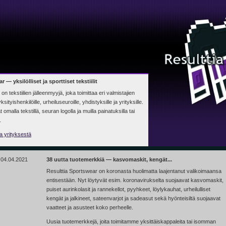
 — yksilölliset ja sporttiset tekstiilit
n tekstiilien jälleenmyyjä, joka toimittaa eri valmistajien
yksityishenkilöille, urheiluseuroille, yhdistyksille ja yrityksille.
malla tekstillä, seuran logolla ja muilla painatuksilla tai
.
 ja yrityksestä
04.04.2021
38 uutta tuotemerkkiä — kasvomaskit, kengät...
Resulttia Sportswear on koronasta huolimatta laajentanut valikoimaansa
entisestään. Nyt löytyvät esim. koronavirukselta suojaavat kasvomaskit,
puiset aurinkolasit ja rannekellot, pyyhkeet, löylykauhat, urheilulliset
kengät ja jalkineet, sateenvarjot ja sadeasut sekä hyönteisiltä suojaavat
vaatteet ja asusteet koko perheelle.
Uusia tuotemerkkejä, joita toimitamme yksittäiskappaleita tai isomman