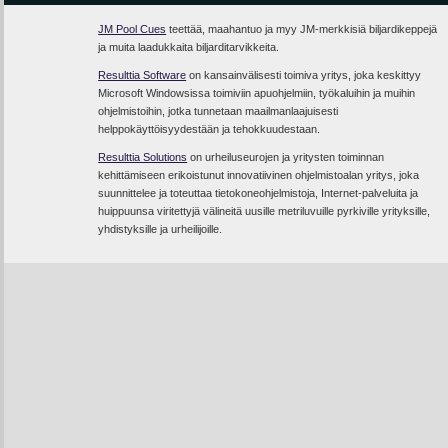
JM Pool Cues
teettää, maahantuo ja myy JM-merkkisiä biljardikeppejä
ja muita laadukkaita biljarditarvikkeita.
Resulttia Software
on kansainvälisesti toimiva yritys, joka keskittyy
Microsoft Windowsissa toimiviin apuohjelmiin, työkaluihin ja muihin
ohjelmistoihin, jotka tunnetaan maailmanlaajuisesti
helppokäyttöisyydestään ja tehokkuudestaan.
Resulttia Solutions
on urheiluseurojen ja yritysten toiminnan
kehittämiseen erikoistunut innovatiivinen ohjelmistoalan yritys, joka
suunnittelee ja toteuttaa tietokoneohjelmistoja, Internet-palveluita ja
huippuunsa viritettyjä välineitä uusille metriluvuille pyrkiville yrityksille,
yhdistyksille ja urheilijoille.