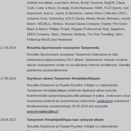
määrän kerrallaan, ovat Aarni, Arison, Brook Taverner, BugOff, Clique,
Craft, Cutter & Buck, Écologie, ELKA Rainwear, FARE, FUJI Sports, Get
impressed, Isacco, James & Nicholson, James Ross Collection (JRC),
Johanna Oras, Karlowsky, KOLO Sauna, Mantis World, Metmaxx, myrtle
beach, NEOBLU, Nimbus, Nystad Sauna Company, Payper, Pen Duick
Black & Match, Philippi, Projob, Regatta Professional, Roly, Sagaform,
SEES Company, Sipec, Stamina, Stefania, The One Towelling, Ukko
Finland ja WestCoast Headwear.
17.09.2019
Resulttia Sportswearin noutopiste Tampereella
Resulttia Sportswearin noutopiste Tampereen Kalevassa on ollut
toiminnassa loppuvuodesta 2017 alkaen. Sopimuksen mukaan avoinna
olevan noutopisteen osoite on nyt päivitetty Internet-sivuillemme. Samalla
päivitimme postiosoitteemme.
17.09.2019
Syyskuun aikana Tampereen firmabiljardiliigaan
Resulttia Solutionsin ja Pispala-Pyynikin Yrittäjät ry:n järjestämän
Tampereen firmabiljardiliigan yhdeksäs liigakausi alkaa syksyllä.
Kolmihenkisillä tamperelaisjoukkueilla pelataan 9-palloa. Joukkueet voivat
muodostua yhdestä tai useammasta yrityksestä.
Liigakutsun
mukaisesti
ilmoittautumisia vastaanotetaan 30.09.2019 asti sivustolla
www.firmabiljardiliiga.fi
.
18.08.2017
Tampereen firmabiljardiliigaa taas syksystä alkaen
Resulttia Solutionsin ja Pispala-Pyynikin Yrittäjät ry:n järjestämän