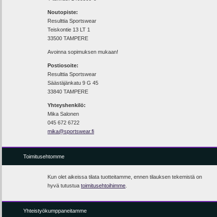
Noutopiste:
Resulttia Sportswear
Teiskontie 13 LT 1
33500 TAMPERE
Avoinna sopimuksen mukaan!
Postiosoite:
Resulttia Sportswear
Säästäjänkatu 9 G 45
33840 TAMPERE
Yhteyshenkilö:
Mika Salonen
045 672 6722
mika@sportswear.fi
Toimitusehtomme
Kun olet aikeissa tilata tuotteitamme, ennen tilauksen tekemistä on
hyvä tutustua
toimitusehtoihimme
.
Yhteistyökumppaneitamme