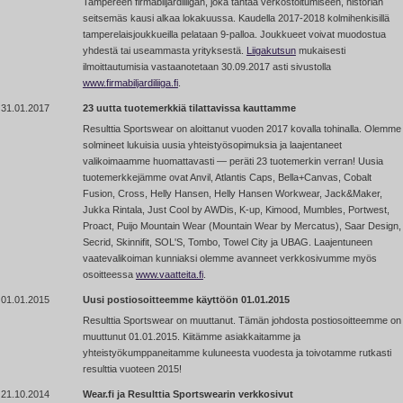
Tampereen firmabiljardiliigan, joka tähtää verkostoitumiseen, historian
seitsemäs kausi alkaa lokakuussa. Kaudella 2017-2018 kolmihenkisillä
tamperelaisjoukkueilla pelataan 9-palloa. Joukkueet voivat muodostua
yhdestä tai useammasta yrityksestä.
Liigakutsun
mukaisesti
ilmoittautumisia vastaanotetaan 30.09.2017 asti sivustolla
www.firmabiljardiliiga.fi
.
31.01.2017
23 uutta tuotemerkkiä tilattavissa kauttamme
Resulttia Sportswear on aloittanut vuoden 2017 kovalla tohinalla. Olemme
solmineet lukuisia uusia yhteistyösopimuksia ja laajentaneet
valikoimaamme huomattavasti — peräti 23 tuotemerkin verran! Uusia
tuotemerkkejämme ovat Anvil, Atlantis Caps, Bella+Canvas, Cobalt
Fusion, Cross, Helly Hansen, Helly Hansen Workwear, Jack&Maker,
Jukka Rintala, Just Cool by AWDis, K-up, Kimood, Mumbles, Portwest,
Proact, Puijo Mountain Wear (Mountain Wear by Mercatus), Saar Design,
Secrid, Skinnifit, SOL'S, Tombo, Towel City ja UBAG. Laajentuneen
vaatevalikoiman kunniaksi olemme avanneet verkkosivumme myös
osoitteessa
www.vaatteita.fi
.
01.01.2015
Uusi postiosoitteemme käyttöön 01.01.2015
Resulttia Sportswear on muuttanut. Tämän johdosta postiosoitteemme on
muuttunut 01.01.2015. Kiitämme asiakkaitamme ja
yhteistyökumppaneitamme kuluneesta vuodesta ja toivotamme rutkasti
resulttia vuoteen 2015!
21.10.2014
Wear.fi ja Resulttia Sportswearin verkkosivut