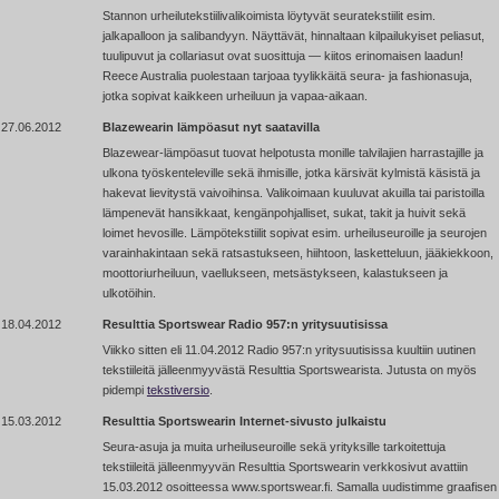
Stannon urheilutekstiilivalikoimista löytyvät seuratekstiilit esim.
jalkapalloon ja salibandyyn. Näyttävät, hinnaltaan kilpailukyiset peliasut,
tuulipuvut ja collariasut ovat suosittuja — kiitos erinomaisen laadun!
Reece Australia puolestaan tarjoaa tyylikkäitä seura- ja fashionasuja,
jotka sopivat kaikkeen urheiluun ja vapaa-aikaan.
27.06.2012
Blazewearin lämpöasut nyt saatavilla
Blazewear-lämpöasut tuovat helpotusta monille talvilajien harrastajille ja
ulkona työskenteleville sekä ihmisille, jotka kärsivät kylmistä käsistä ja
hakevat lievitystä vaivoihinsa. Valikoimaan kuuluvat akuilla tai paristoilla
lämpenevät hansikkaat, kengänpohjalliset, sukat, takit ja huivit sekä
loimet hevosille. Lämpötekstiilit sopivat esim. urheiluseuroille ja seurojen
varainhakintaan sekä ratsastukseen, hiihtoon, lasketteluun, jääkiekkoon,
moottoriurheiluun, vaellukseen, metsästykseen, kalastukseen ja
ulkotöihin.
18.04.2012
Resulttia Sportswear Radio 957:n yritysuutisissa
Viikko sitten eli 11.04.2012 Radio 957:n yritysuutisissa kuultiin uutinen
tekstiileitä jälleenmyyvästä Resulttia Sportswearista. Jutusta on myös
pidempi
tekstiversio
.
15.03.2012
Resulttia Sportswearin Internet-sivusto julkaistu
Seura-asuja ja muita urheiluseuroille sekä yrityksille tarkoitettuja
tekstiileitä jälleenmyyvän Resulttia Sportswearin verkkosivut avattiin
15.03.2012 osoitteessa www.sportswear.fi. Samalla uudistimme graafisen