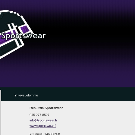
Yhteystietomme
Resulttia Sportswear
045 277 8527
info@sportswear.fi
www.sportswear.fi
Y-tunnus: 1468509-8