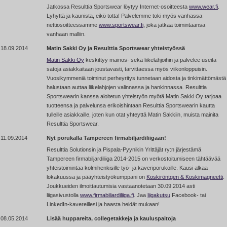
Jatkossa Resulttia Sportswear löytyy Internet-osoitteesta
www.wear.fi
.
Lyhyttä ja kaunista, eikö totta! Palvelemme toki myös vanhassa
nettiosoitteessamme
www.sportswear.fi
, joka jatkaa toimintaansa
vanhaan malliin.
18.09.2014
Matin Sakki Oy ja Resulttia Sportswear yhteistyössä
Matin Sakki Oy
keskittyy mainos- sekä liikelahjoihin ja palvelee useita
satoja asiakkaitaan joustavasti, tarvittaessa myös viikonloppuisin.
Vuosikymmeniä toiminut perheyritys tunnetaan aidosta ja tinkimättömästä
halustaan auttaa liikelahjojen valinnassa ja hankinnassa. Resulttia
Sportswearin kanssa aloitetun yhteistyön myötä Matin Sakki Oy tarjoaa
tuotteensa ja palvelunsa erikoishintaan Resulttia Sportswearin kautta
tulleille asiakkaille, joten kun otat yhteyttä Matin Sakkiin, muista mainita
Resulttia Sportswear.
11.09.2014
Nyt porukalla Tampereen firmabiljardiliigaan!
Resulttia Solutionsin ja Pispala-Pyynikin Yrittäjät ry:n järjestämä
Tampereen firmabiljardiliiga 2014-2015 on verkostoitumiseen tähtäävää
yhteistoimintaa kolmihenkisille työ- ja kaveriporukoille. Kausi alkaa
lokakuussa ja pääyhteistyökumppani on
Koskiröntgen & Koskimagneetti
.
Joukkueiden ilmoittautumisia vastaanotetaan 30.09.2014 asti
liigasivustolla
www.firmabiljardiliiga.fi
. Jaa
liigakutsu
Facebook- tai
LinkedIn-kavereillesi ja haasta heidät mukaan!
08.05.2014
Lisää huppareita, collegetakkeja ja kauluspaitoja