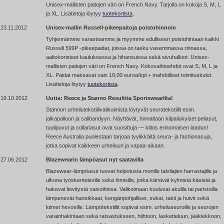
Unisex-mallisten paitojen väri on French Navy. Tarjolla on kokoja S, M, L
ja XL. Lisätietoja löytyy
tuotekortista
.
23.11.2012
Unisex-mallin Russell-pikeepaitoja poistohinnoin
Tyhjennämme varastoamme ja myymme edulliseen poistohintaan kaikki
Russell 599P
-pikeepaidat,
joissa on tasku vasemmassa rinnassa,
aaltokoristeet kauluksessa ja hihansuissa sekä sivuhalkiot. Unisex-
mallisten paitojen väri on French Navy. Kokovaihtoehdot ovat S, M, L ja
XL. Paidat maksavat vain 18,00 euroa/kpl + mahdolliset toimituskulut.
Lisätietoja löytyy
tuotekortista
.
19.10.2012
Uutta: Reece ja Stanno Resulttia Sportswearilta!
Stannon urheilutekstiilivalikoimista löytyvät seuratekstiilit esim.
jalkapalloon ja salibandyyn. Näyttävät, hinnaltaan kilpailukyiset peliasut,
tuulipuvut ja collariasut ovat suosittuja — kiitos erinomaisen laadun!
Reece Australia puolestaan tarjoaa tyylikkäitä seura- ja fashionasuja,
jotka sopivat kaikkeen urheiluun ja vapaa-aikaan.
27.06.2012
Blazewearin lämpöasut nyt saatavilla
Blazewear-lämpöasut tuovat helpotusta monille talvilajien harrastajille ja
ulkona työskenteleville sekä ihmisille, jotka kärsivät kylmistä käsistä ja
hakevat lievitystä vaivoihinsa. Valikoimaan kuuluvat akuilla tai paristoilla
lämpenevät hansikkaat, kengänpohjalliset, sukat, takit ja huivit sekä
loimet hevosille. Lämpötekstiilit sopivat esim. urheiluseuroille ja seurojen
varainhakintaan sekä ratsastukseen, hiihtoon, lasketteluun, jääkiekkoon,