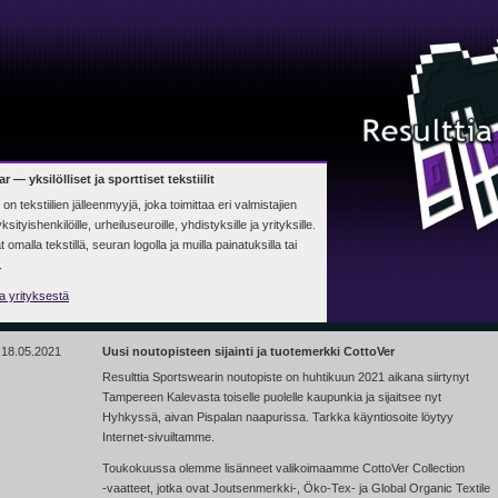
 — yksilölliset ja sporttiset tekstiilit
n tekstiilien jälleenmyyjä, joka toimittaa eri valmistajien
yksityishenkilöille, urheiluseuroille, yhdistyksille ja yrityksille.
malla tekstillä, seuran logolla ja muilla painatuksilla tai
.
 ja yrityksestä
18.05.2021
Uusi noutopisteen sijainti ja tuotemerkki CottoVer
Resulttia Sportswearin noutopiste on huhtikuun 2021 aikana siirtynyt
Tampereen Kalevasta toiselle puolelle kaupunkia ja sijaitsee nyt
Hyhkyssä, aivan Pispalan naapurissa. Tarkka käyntiosoite löytyy
Internet-sivuiltamme.
Toukokuussa olemme lisänneet valikoimaamme CottoVer Collection
-vaatteet,
jotka ovat
Joutsenmerkki-,
Öko-Tex-
ja Global Organic Textile