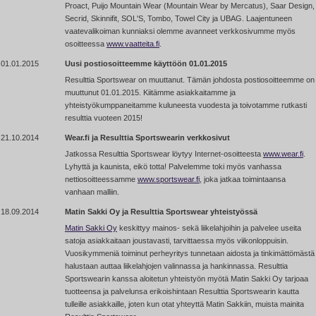
Proact, Puijo Mountain Wear (Mountain Wear by Mercatus), Saar Design,
Secrid, Skinnifit, SOL'S, Tombo, Towel City ja UBAG. Laajentuneen
vaatevalikoiman kunniaksi olemme avanneet verkkosivumme myös
osoitteessa
www.vaatteita.fi
.
01.01.2015
Uusi postiosoitteemme käyttöön 01.01.2015
Resulttia Sportswear on muuttanut. Tämän johdosta postiosoitteemme on
muuttunut 01.01.2015. Kiitämme asiakkaitamme ja
yhteistyökumppaneitamme kuluneesta vuodesta ja toivotamme rutkasti
resulttia vuoteen 2015!
21.10.2014
Wear.fi ja Resulttia Sportswearin verkkosivut
Jatkossa Resulttia Sportswear löytyy Internet-osoitteesta
www.wear.fi
.
Lyhyttä ja kaunista, eikö totta! Palvelemme toki myös vanhassa
nettiosoitteessamme
www.sportswear.fi
, joka jatkaa toimintaansa
vanhaan malliin.
18.09.2014
Matin Sakki Oy ja Resulttia Sportswear yhteistyössä
Matin Sakki Oy
keskittyy mainos- sekä liikelahjoihin ja palvelee useita
satoja asiakkaitaan joustavasti, tarvittaessa myös viikonloppuisin.
Vuosikymmeniä toiminut perheyritys tunnetaan aidosta ja tinkimättömästä
halustaan auttaa liikelahjojen valinnassa ja hankinnassa. Resulttia
Sportswearin kanssa aloitetun yhteistyön myötä Matin Sakki Oy tarjoaa
tuotteensa ja palvelunsa erikoishintaan Resulttia Sportswearin kautta
tulleille asiakkaille, joten kun otat yhteyttä Matin Sakkiin, muista mainita