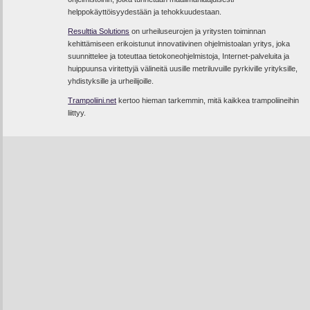
helppokäyttöisyydestään ja tehokkuudestaan.
Resulttia Solutions
on urheiluseurojen ja yritysten toiminnan
kehittämiseen erikoistunut innovatiivinen ohjelmistoalan yritys, joka
suunnittelee ja toteuttaa tietokoneohjelmistoja, Internet-palveluita ja
huippuunsa viritettyjä välineitä uusille metriluvuille pyrkiville yrityksille,
yhdistyksille ja urheilijoille.
Trampoliini.net
kertoo hieman tarkemmin, mitä kaikkea trampoliineihin
liittyy.