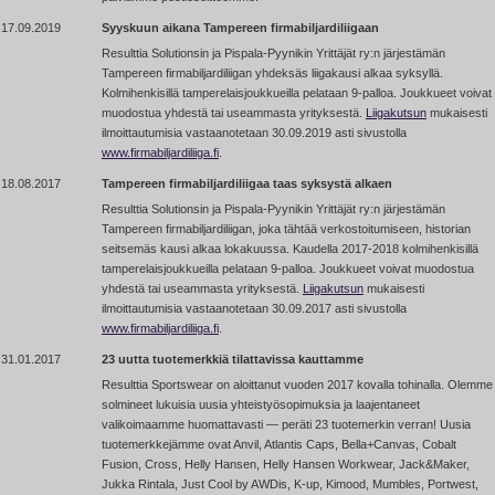
17.09.2019
Syyskuun aikana Tampereen firmabiljardiliigaan
Resulttia Solutionsin ja Pispala-Pyynikin Yrittäjät ry:n järjestämän
Tampereen firmabiljardiliigan yhdeksäs liigakausi alkaa syksyllä.
Kolmihenkisillä tamperelaisjoukkueilla pelataan 9-palloa. Joukkueet voivat
muodostua yhdestä tai useammasta yrityksestä.
Liigakutsun
mukaisesti
ilmoittautumisia vastaanotetaan 30.09.2019 asti sivustolla
www.firmabiljardiliiga.fi
.
18.08.2017
Tampereen firmabiljardiliigaa taas syksystä alkaen
Resulttia Solutionsin ja Pispala-Pyynikin Yrittäjät ry:n järjestämän
Tampereen firmabiljardiliigan, joka tähtää verkostoitumiseen, historian
seitsemäs kausi alkaa lokakuussa. Kaudella 2017-2018 kolmihenkisillä
tamperelaisjoukkueilla pelataan 9-palloa. Joukkueet voivat muodostua
yhdestä tai useammasta yrityksestä.
Liigakutsun
mukaisesti
ilmoittautumisia vastaanotetaan 30.09.2017 asti sivustolla
www.firmabiljardiliiga.fi
.
31.01.2017
23 uutta tuotemerkkiä tilattavissa kauttamme
Resulttia Sportswear on aloittanut vuoden 2017 kovalla tohinalla. Olemme
solmineet lukuisia uusia yhteistyösopimuksia ja laajentaneet
valikoimaamme huomattavasti — peräti 23 tuotemerkin verran! Uusia
tuotemerkkejämme ovat Anvil, Atlantis Caps, Bella+Canvas, Cobalt
Fusion, Cross, Helly Hansen, Helly Hansen Workwear, Jack&Maker,
Jukka Rintala, Just Cool by AWDis, K-up, Kimood, Mumbles, Portwest,