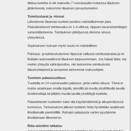
tilattua tuotetta ei ole maksettu 7 vuorokauden kuluessa tilauksen
jättämisestä, katsomme tilauksen peruuntuneeksi.
Toimitustavat ja -hinnat
Lähetämme tilaamasi tuotteet postitse mahdollisimman pian.
Pääsääntöisesti toimitusaika on 1-4 viikkoa, riippuen tavarantoimittajan
varastotilanteesta. Toimituksen pitkittyessä olemme sinuun
yhteydessä.
Sopimuksen mukaan myös nouto on mahdollinen.
Pakkaus- ja toimituskulumme riippuvat valitusta toimitustavasta ja ne
lisätään automaattisesti tilauksen loppusummaan. Jos haluat tilata, ota
meihin yhteyttä sähköpostitse, niin laskemme toimituskulut
tilauskohtaisesti ja annamme tarkemmat maksuohjeet.
Tuotteen palautusoikeus
Tuotteilla on 14 vuorokauden palautus- ja/tai vaihto-oikeus. Tämä ei
koske asiakkaan omalla logolla, tekstillä tai muulla yksilöllisellä tavalla
brodeerattuja tai jollakin muulla tavalla yksilöityjä tuotteita.
Palautettavien tuotteiden tulee olla käyttämättömiä ja alkuperäisessä
kunnossa. Tarkastuksen jälkeen tuotteen hinta hyvitetään asiakkaan
ilmoittamalle pankkitilille. Rahojen palautusta varten pyydämme
ilmoittamaan tilinumeron.
Riita-asioiden ratkaisu