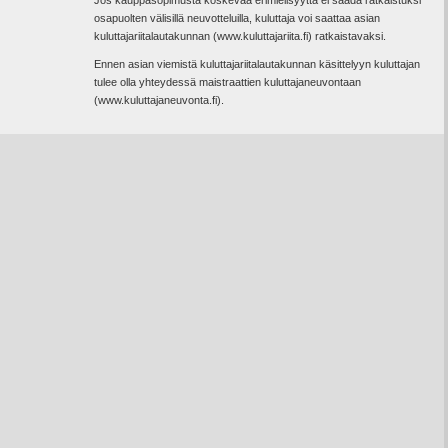
Jos kauppasopimusta koskevaa erimielisyyttä ei saada ratkaistuksi
osapuolten välisillä neuvotteluilla, kuluttaja voi saattaa asian
kuluttajariitalautakunnan (www.kuluttajariita.fi) ratkaistavaksi.
Ennen asian viemistä kuluttajariitalautakunnan käsittelyyn kuluttajan
tulee olla yhteydessä maistraattien kuluttajaneuvontaan
(www.kuluttajaneuvonta.fi).