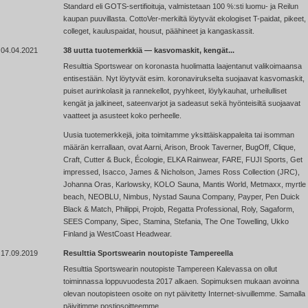
Standard eli GOTS-sertifioituja, valmistetaan 100 %:sti
luomu-
ja Reilun
kaupan puuvillasta. CottoVer-merkiltä löytyvät ekologiset T-paidat, pikeet,
colleget, kauluspaidat, housut, päähineet ja kangaskassit.
04.04.2021
38 uutta tuotemerkkiä — kasvomaskit, kengät...
Resulttia Sportswear on koronasta huolimatta laajentanut valikoimaansa
entisestään. Nyt löytyvät esim. koronavirukselta suojaavat kasvomaskit,
puiset aurinkolasit ja rannekellot, pyyhkeet, löylykauhat, urheilulliset
kengät ja jalkineet, sateenvarjot ja sadeasut sekä hyönteisiltä suojaavat
vaatteet ja asusteet koko perheelle.
Uusia tuotemerkkejä, joita toimitamme yksittäiskappaleita tai isomman
määrän kerrallaan, ovat Aarni, Arison, Brook Taverner, BugOff, Clique,
Craft, Cutter & Buck, Écologie, ELKA Rainwear, FARE, FUJI Sports, Get
impressed, Isacco, James & Nicholson, James Ross Collection (JRC),
Johanna Oras, Karlowsky, KOLO Sauna, Mantis World, Metmaxx, myrtle
beach, NEOBLU, Nimbus, Nystad Sauna Company, Payper, Pen Duick
Black & Match, Philippi, Projob, Regatta Professional, Roly, Sagaform,
SEES Company, Sipec, Stamina, Stefania, The One Towelling, Ukko
Finland ja WestCoast Headwear.
17.09.2019
Resulttia Sportswearin noutopiste Tampereella
Resulttia Sportswearin noutopiste Tampereen Kalevassa on ollut
toiminnassa loppuvuodesta 2017 alkaen. Sopimuksen mukaan avoinna
olevan noutopisteen osoite on nyt päivitetty Internet-sivuillemme. Samalla
päivitimme postiosoitteemme.