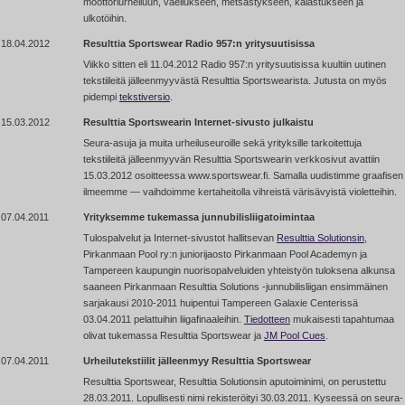
moottoriurheiluun, vaellukseen, metsästykseen, kalastukseen ja
ulkotöihin.
18.04.2012
Resulttia Sportswear Radio 957:n yritysuutisissa
Viikko sitten eli 11.04.2012 Radio 957:n yritysuutisissa kuultiin uutinen
tekstiileitä jälleenmyyvästä Resulttia Sportswearista. Jutusta on myös
pidempi
tekstiversio
.
15.03.2012
Resulttia Sportswearin Internet-sivusto julkaistu
Seura-asuja ja muita urheiluseuroille sekä yrityksille tarkoitettuja
tekstiileitä jälleenmyyvän Resulttia Sportswearin verkkosivut avattiin
15.03.2012 osoitteessa www.sportswear.fi. Samalla uudistimme graafisen
ilmeemme — vaihdoimme kertaheitolla vihreistä värisävyistä violetteihin.
07.04.2011
Yrityksemme tukemassa junnubilisliigatoimintaa
Tulospalvelut ja Internet-sivustot hallitsevan
Resulttia Solutionsin
,
Pirkanmaan Pool ry:n juniorijaosto Pirkanmaan Pool Academyn ja
Tampereen kaupungin nuorisopalveluiden yhteistyön tuloksena alkunsa
saaneen Pirkanmaan Resulttia Solutions
-junnubilisliigan
ensimmäinen
sarjakausi 2010-2011 huipentui Tampereen Galaxie Centerissä
03.04.2011 pelattuihin liigafinaaleihin.
Tiedotteen
mukaisesti tapahtumaa
olivat tukemassa Resulttia Sportswear ja
JM Pool Cues
.
07.04.2011
Urheilutekstiilit jälleenmyy Resulttia Sportswear
Resulttia Sportswear, Resulttia Solutionsin aputoiminimi, on perustettu
28.03.2011. Lopullisesti nimi rekisteröityi 30.03.2011. Kyseessä on seura-