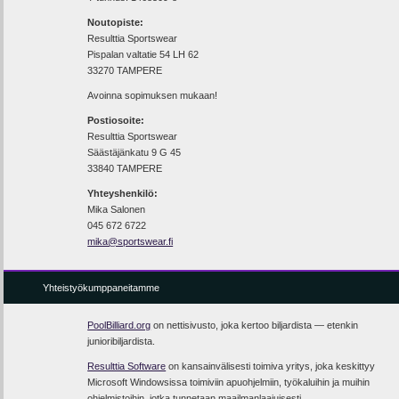
Noutopiste:
Resulttia Sportswear
Pispalan valtatie 54 LH 62
33270 TAMPERE
Avoinna sopimuksen mukaan!
Postiosoite:
Resulttia Sportswear
Säästäjänkatu 9 G 45
33840 TAMPERE
Yhteyshenkilö:
Mika Salonen
045 672 6722
mika@sportswear.fi
Yhteistyökumppaneitamme
PoolBilliard.org
on nettisivusto, joka kertoo biljardista — etenkin
junioribiljardista.
Resulttia Software
on kansainvälisesti toimiva yritys, joka keskittyy
Microsoft Windowsissa toimiviin apuohjelmiin, työkaluihin ja muihin
ohjelmistoihin, jotka tunnetaan maailmanlaajuisesti