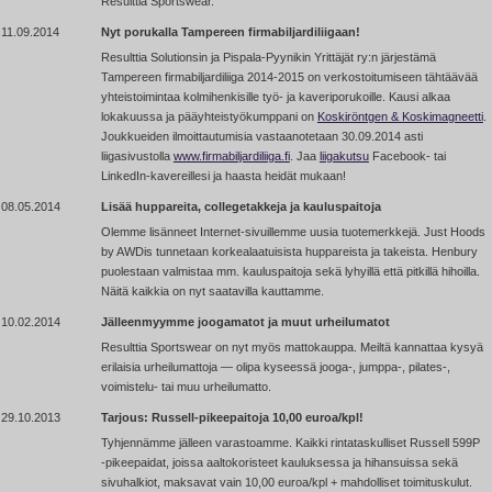
Resulttia Sportswear.
11.09.2014
Nyt porukalla Tampereen firmabiljardiliigaan!
Resulttia Solutionsin ja Pispala-Pyynikin Yrittäjät ry:n järjestämä
Tampereen firmabiljardiliiga 2014-2015 on verkostoitumiseen tähtäävää
yhteistoimintaa kolmihenkisille työ- ja kaveriporukoille. Kausi alkaa
lokakuussa ja pääyhteistyökumppani on
Koskiröntgen & Koskimagneetti
.
Joukkueiden ilmoittautumisia vastaanotetaan 30.09.2014 asti
liigasivustolla
www.firmabiljardiliiga.fi
. Jaa
liigakutsu
Facebook- tai
LinkedIn-kavereillesi ja haasta heidät mukaan!
08.05.2014
Lisää huppareita, collegetakkeja ja kauluspaitoja
Olemme lisänneet Internet-sivuillemme uusia tuotemerkkejä. Just Hoods
by AWDis tunnetaan korkealaatuisista huppareista ja takeista. Henbury
puolestaan valmistaa mm. kauluspaitoja sekä lyhyillä että pitkillä hihoilla.
Näitä kaikkia on nyt saatavilla kauttamme.
10.02.2014
Jälleenmyymme joogamatot ja muut urheilumatot
Resulttia Sportswear on nyt myös mattokauppa. Meiltä kannattaa kysyä
erilaisia urheilumattoja — olipa kyseessä jooga-, jumppa-, pilates-,
voimistelu- tai muu urheilumatto.
29.10.2013
Tarjous: Russell-pikeepaitoja 10,00 euroa/kpl!
Tyhjennämme jälleen varastoamme. Kaikki rintataskulliset Russell 599P
-pikeepaidat,
joissa aaltokoristeet kauluksessa ja hihansuissa sekä
sivuhalkiot, maksavat vain 10,00 euroa/kpl + mahdolliset toimituskulut.