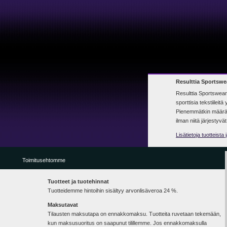
Resulttia Sportswear
Resulttia Sportswear o
sporttisia tekstiileitä 
Pienemmätkin määrät o
ilman niitä järjestyvät
Lisätietoja tuotteista
Toimitusehtomme
Tuotteet ja tuotehinnat
Tuotteidemme hintoihin sisältyy arvonlisäveroa 24 %.
Maksutavat
Tilausten maksutapa on ennakkomaksu. Tuotteita ruvetaan tekemään,
kun maksusuoritus on saapunut tilillemme. Jos ennakkomaksulla