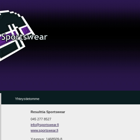
Yhteystietomme
Resulttia Sportswear
045 277 8527
info@sportswear.fi
www.sportswear.fi
Y-tunnus: 1468509-8